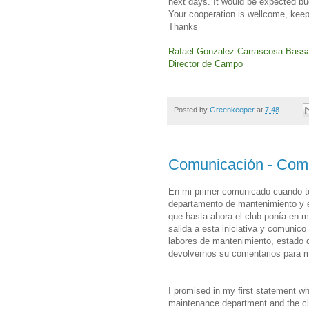
next days. It would be expected bug
Your cooperation is wellcome, keep
Thanks
Rafael Gonzalez-Carrascosa Bass
Director de Campo
Posted by
Greenkeeper
at
7:48
Comunicación - Com
En mi primer comunicado cuando to
departamento de mantenimiento y el
que hasta ahora el club ponía en m
salida a esta iniciativa y comunico
labores de mantenimiento, estado d
devolvernos su comentarios para me
I promised in
my first
statement
wh
maintenance department
and the c