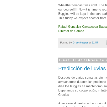
Wheather forecast was right. The f
our course!!!!! Now it is time to re
Buggies will be kept in the cart pa
This friday we expect another front.
Rafael Gonzalez-Carrascosa Bass
Director de Campo
Posted by
Greenkeeper
at
21:57
lunes, 18 de febrero de 
Predicción de lluvias
Después de varias semanas sin muc
atravesarnos durante los próximos
días los buggies se mantendrán so
Esperamos su cooperación, mántén
Gracias
After several weeks without rain, i