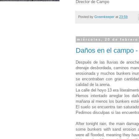
Director de Campo
Posted by
Greenkeeper
at
23:59
miércoles, 20 de febrero
Daños en el campo -
Después de las lluvias de anoche
drenaje desbordada, caminos manc
erosionada y muchos bunkers inun
se encontraban con gran cantidad
calidad de la arena.
La calle del hoyo 13 era literalment
Hemos intentado arreglar los da
mañana al menos los bunkers esté
El suelo se encuentra tan saturado
Pedimos disculpas si las encuentr
After tonight rain, the main damag
some bunkers with sand erosion a
were all flooded, meaning they ha