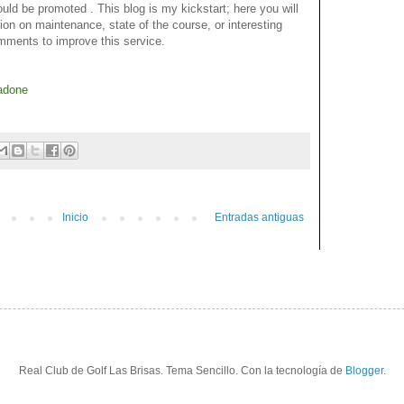
ould be promoted
.
This blog is my kickstart; here you will
ion
on
maintenance,
state of the course
,
or
interesting
mments to improve
this service
.
adone
Inicio
Entradas antiguas
Real Club de Golf Las Brisas. Tema Sencillo. Con la tecnología de
Blogger
.