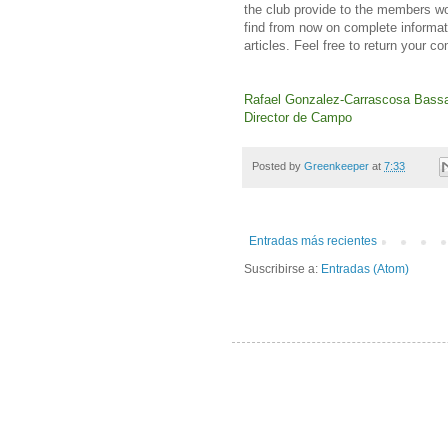
the club provide to the members
w
find
from now on
complete informat
articles
.
Feel free to
return your
co
Rafael Gonzalez-Carrascosa Bass
Director de Campo
Posted by
Greenkeeper
at
7:33
Entradas más recientes
Suscribirse a:
Entradas (Atom)