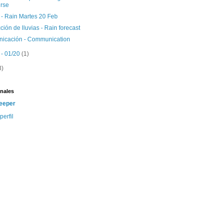
rse
 - Rain Martes 20 Feb
ción de lluvias - Rain forecast
icación - Communication
 - 01/20
(1)
3)
nales
eeper
perfil