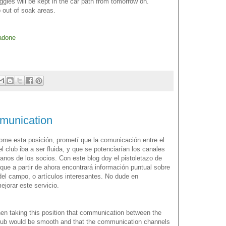
gies will be kept in the car path from tomorrow on.
 out of soak areas.
adone
munication
me esta posición, prometí que la comunicación entre el
 club iba a ser fluida, y que se potenciarían los canales
anos de los socios. Con este blog doy el pistoletazo de
 que a partir de ahora encontrará información puntual sobre
el campo, o artículos interesantes. No dude en
jorar este servicio.
en taking this
position
that communication between
the
lub
would be
smooth
and that
the communication channels