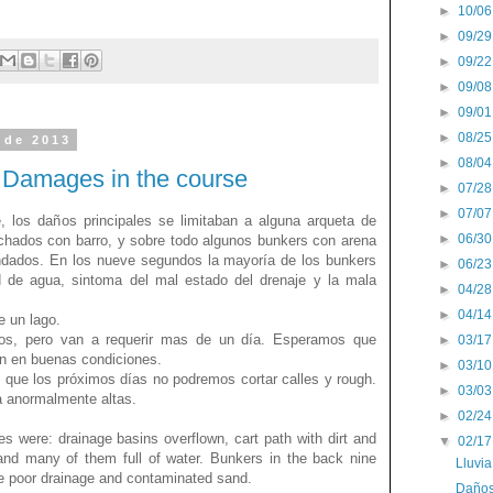
►
10/06
►
09/29
►
09/22
►
09/08
►
09/01
►
08/25
 de 2013
►
08/04
 Damages in the course
►
07/28
►
07/07
, los daños principales se limitaban a alguna arqueta de
►
06/30
hados con barro, y sobre todo algunos bunkers con arena
dados. En los nueve segundos la mayoría de los bunkers
►
06/23
 de agua, sintoma del mal estado del drenaje y la mala
►
04/28
►
04/14
e un lago.
ños, pero van a requerir mas de un día. Esperamos que
►
03/17
n en buenas condiciones.
►
03/10
 que los próximos días no podremos cortar calles y rough.
►
03/03
a anormalmente altas.
►
02/24
es were: drainage basins overflown, cart path with dirt and
▼
02/17
nd many of them full of water. Bunkers in the back nine
Lluvia
ve poor drainage and contaminated sand.
Daños