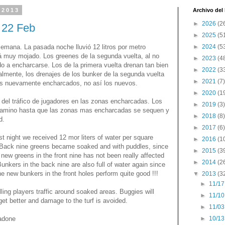
 2013
Archivo del
►
2026
(2
s 22 Feb
►
2025
(5
semana. La pasada noche lluvió 12 litros por metro
►
2024
(5
á muy mojado. Los greenes de la segunda vuelta, al no
►
2023
(4
do a encharcarse. Los de la primera vuelta drenan tan bien
►
2022
(3
almente, los drenajes de los bunker de la segunda vuelta
►
2021
(7)
s nuevamente encharcados, no así los nuevos.
►
2020
(1
 del tráfico de jugadores en las zonas encharcadas. Los
►
2019
(3)
camino hasta que las zonas mas encharcadas se sequen y
►
2018
(8)
d.
►
2017
(6)
st night we received 12 mor liters of water per square
►
2016
(1
. Back nine greens became soaked and with puddles, since
►
2015
(3
new greens in the front nine has not been really affected
►
2014
(2
Bunkers in the back nine are also full of water again since
he new bunkers in the front holes perform quite good !!!
▼
2013
(3
►
11/17
ling players traffic around soaked areas. Buggies will
►
11/10
 get better and damage to the turf is avoided.
►
11/03
adone
►
10/13