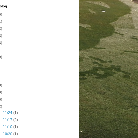
 blog
6)
1)
3)
8)
3)
9)
0)
9)
6)
2)
 - 11/24
(1)
 - 11/17
(2)
 - 11/10
(1)
 - 10/20
(1)