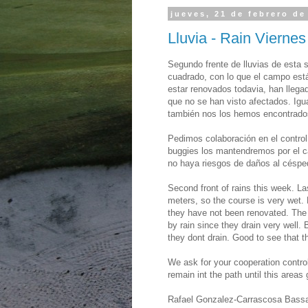
jueves, 21 de febrero de
Lluvia - Rain Vierne
Segundo frente de lluvias de esta 
cuadrado, con lo que el campo est
estar renovados todavia, han llega
que no se han visto afectados. Igu
también nos los hemos encontrado
Pedimos colaboración en el control
buggies los mantendremos por el 
no haya riesgos de daños al céspe
Second front of rains this week. La
meters, so the course is very wet
they have not been renovated. The 
by rain since they drain very well. 
they dont drain. Good to see that t
We ask for your cooperation control
remain int the path until this areas
Rafael Gonzalez-Carrascosa Bass