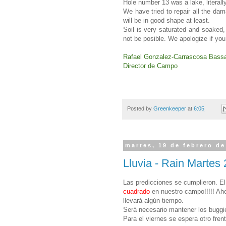
Hole number 13 was a lake, literally
We have tried to repair all the da
will be in good shape at least.
Soil is very saturated and soaked,
not be posible. We apologize if you 
Rafael Gonzalez-Carrascosa Bass
Director de Campo
Posted by
Greenkeeper
at
6:05
martes, 19 de febrero de
Lluvia - Rain Martes
Las predicciones se cumplieron. El 
cuadrado
en nuestro campo!!!!! Ah
llevará algún tiempo.
Será necesario mantener los buggi
Para el viernes se espera otro frent