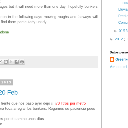
.
cou
mages but it will need more than one day. Hopefully bunkers
Lluvia
Predic
 son in the following days mowing roughs and fairways will
find them particularly untidy.
Comun
►
01/13
adone
►
2012
(1
Datos perso
Greenk
Ver todo mi 
 2013
 20 Feb
frente que nos pasó ayer dejó ¡¡¡¡
78 litros por metro
ora toca arreglar los bunkers. Rogamos su paciencia pues
es por el camino unos días.
e...